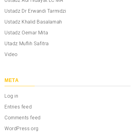
Ustadz Adi Hidayat LC MA
Ustadz Dr Erwandi Tarmidzi
Ustadz Khalid Basalamah
Ustadz Oemar Mita
Utadz Muflih Safitra
Video
META
Log in
Entries feed
Comments feed
WordPress.org