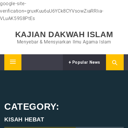
google-site-
verification=gruxKuu6uU6YCk8CYVsowZiaRRIia-
VLuAK59S8PtEs
Skip
KAJIAN DAKWAH ISLAM
to
content
Menyebar & Mensyiarkan Ilmu Agama Islam
Popular News
Primary
Menu
CATEGORY:
KISAH HEBAT