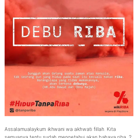
Assalamualaykum ikhwani wa akhwati fillah. Kita
semuanya tentu sudah mengetahui akan bahaya riba, 2