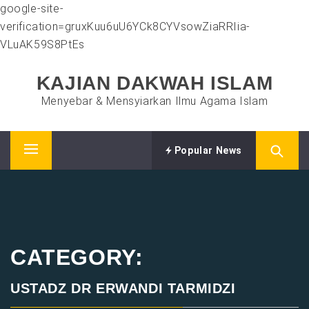
google-site-
verification=gruxKuu6uU6YCk8CYVsowZiaRRIia-
VLuAK59S8PtEs
Skip
KAJIAN DAKWAH ISLAM
to
content
Menyebar & Mensyiarkan Ilmu Agama Islam
Popular News
Primary
Menu
CATEGORY:
USTADZ DR ERWANDI TARMIDZI