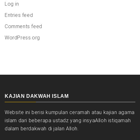
Log in
Entries feed
Comments feed
WordPress.org
KAJIAN DAKWAH ISLAM
Website ini berisi kumpulan ceramah atau kajian agama
islam dari beberapa ustadz yang insyaAlloh istiqamah
dalam berdakwah di jalan Alloh.