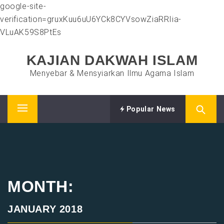
google-site-
verification=gruxKuu6uU6YCk8CYVsowZiaRRIia-
VLuAK59S8PtEs
Skip
KAJIAN DAKWAH ISLAM
to
content
Menyebar & Mensyiarkan Ilmu Agama Islam
Popular News
Primary
Menu
MONTH:
JANUARY 2018