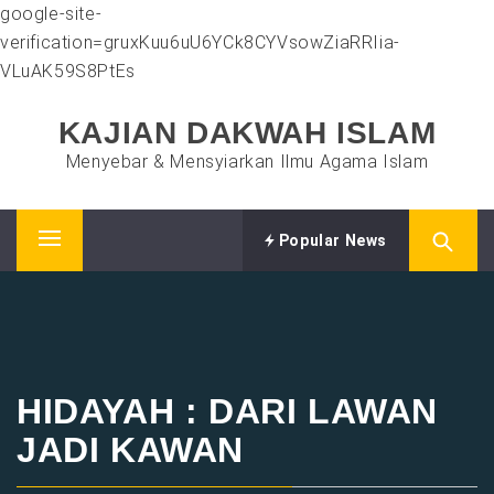
google-site-
verification=gruxKuu6uU6YCk8CYVsowZiaRRIia-
VLuAK59S8PtEs
Skip
KAJIAN DAKWAH ISLAM
to
content
Menyebar & Mensyiarkan Ilmu Agama Islam
Popular News
Primary
Menu
HIDAYAH : DARI LAWAN
JADI KAWAN