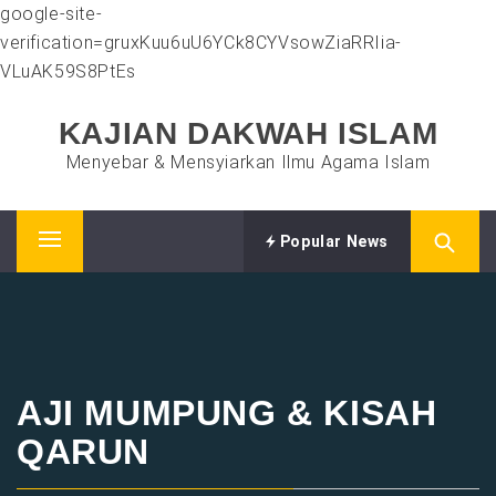
google-site-
verification=gruxKuu6uU6YCk8CYVsowZiaRRIia-
VLuAK59S8PtEs
Skip
KAJIAN DAKWAH ISLAM
to
content
Menyebar & Mensyiarkan Ilmu Agama Islam
Popular News
Primary
Menu
AJI MUMPUNG & KISAH
QARUN