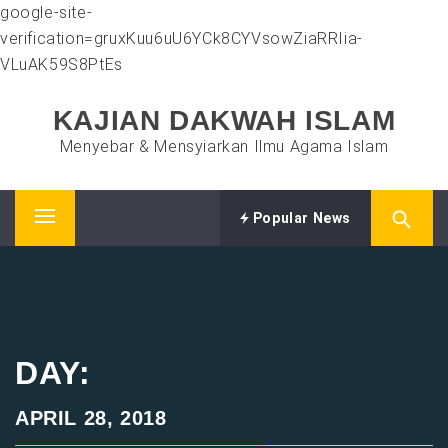
google-site-
verification=gruxKuu6uU6YCk8CYVsowZiaRRIia-
VLuAK59S8PtEs
Skip
KAJIAN DAKWAH ISLAM
to
content
Menyebar & Mensyiarkan Ilmu Agama Islam
Popular News
Primary
Menu
DAY:
APRIL 28, 2018