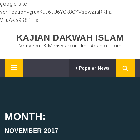
google-site-
verification=gruxKuu6uU6YCk8CYVsowZiaRRIia-
VLuAK59S8PtEs
Skip
KAJIAN DAKWAH ISLAM
to
content
Menyebar & Mensyiarkan Ilmu Agama Islam
Popular News
Primary
Menu
MONTH:
NOVEMBER 2017