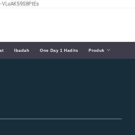
ia-VLuAK59S8PtEs
at
Ibadah
One Day 1 Hadits
Produk