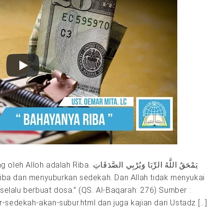
يَمْحَقُ اللَّهُ الرِّبَا وَيُرْبِي الصَّد
selalu berbuat dosa.” (QS. Al-Baqarah: 276) Sumber :
sedekah-akan-subur.html dan juga kajian dari Ustadz […]