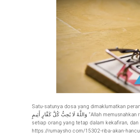
Satu-satunya dosa yang dimaklumatkan perang oleh Alloh adalah Riba. َقَاتِ
وَاللَّهُ لَا يُحِبُّ كُلَّ كَفَّارٍ أَثِيمٍ “Allah memusnahkan riba dan menyuburkan sedekah. Dan Allah tidak menyukai
setiap orang yang tetap dalam kekafiran, dan 
https://rumaysho.com/15302-riba-akan-hancur-