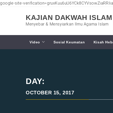
google-site-verification=gruxKuu6uU6YCk8CYVsowZiaRRI
Skip
to
KAJIAN DAKWAH ISLAM
content
Menyebar & Mensyiarkan Ilmu Agama Islam
Video
Sosial Keumatan
Kisah Heb
DAY:
OCTOBER 15, 2017