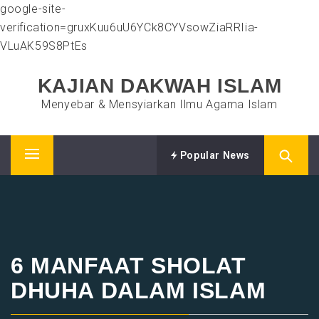
google-site-
verification=gruxKuu6uU6YCk8CYVsowZiaRRIia-
VLuAK59S8PtEs
KAJIAN DAKWAH ISLAM
Menyebar & Mensyiarkan Ilmu Agama Islam
Popular News
Primary
Menu
6 MANFAAT SHOLAT
DHUHA DALAM ISLAM