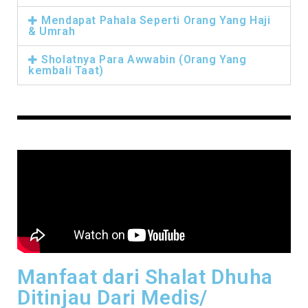
Mendapat Pahala Seperti Orang Yang Haji
& Umrah
Sholatnya Para Awwabin (Orang Yang
kembali Taat)
Manfaat dari Shalat Dhuha
Ditinjau Dari Medis/